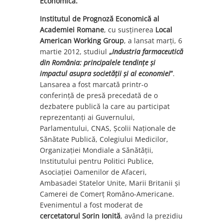
Economică.
Institutul de Prognoză Economică al
Academiei Romane
, cu susținerea
Local
American Working Group
, a lansat marți, 6
martie 2012, studiul
„
Industria farmaceutică
din România: principalele tendințe și
impactul asupra societății și al economiei
”
.
Lansarea a fost marcată printr-o
conferință de presă precedată de o
dezbatere publică la care au participat
reprezentanți ai Guvernului,
Parlamentului, CNAS, Școlii Naționale de
Sănătate Publică, Colegiului Medicilor,
Organizației Mondiale a Sănătății,
Institutului pentru Politici Publice,
Asociației Oamenilor de Afaceri,
Ambasadei Statelor Unite, Marii Britanii și
Camerei de Comerț Româno-Americane.
Evenimentul a fost moderat de
cercetatorul Sorin Ionită
, având la prezidiu