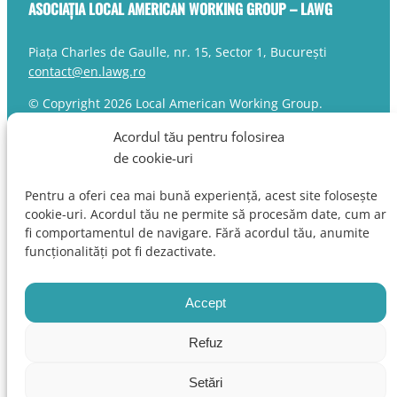
ASOCIAȚIA LOCAL AMERICAN WORKING GROUP – LAWG
Piața Charles de Gaulle, nr. 15, Sector 1, București
contact@en.lawg.ro
© Copyright 2026 Local American Working Group.
Toate drepturile rezervate.
Acordul tău pentru folosirea
de cookie-uri
RESURSE UTILE
Pentru a oferi cea mai bună experiență, acest site folosește
cookie-uri. Acordul tău ne permite să procesăm date, cum ar
Ministerul Sănătății
fi comportamentul de navigare. Fără acordul tău, anumite
Agenția Națională a Medicamentului și a Dispozitivelor
funcționalități pot fi dezactivate.
Medicale din România
Casa Națională de Asigurări de Sănătate
European Medicines Agency
Accept
European Federation of Pharmaceutical Industries and
Associations
Refuz
Termeni și condiții
|
Politica de confidențialitate
Setări