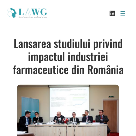
Skip
LinkedI
to
content
Lansarea studiului privind
impactul industriei
farmaceutice din România