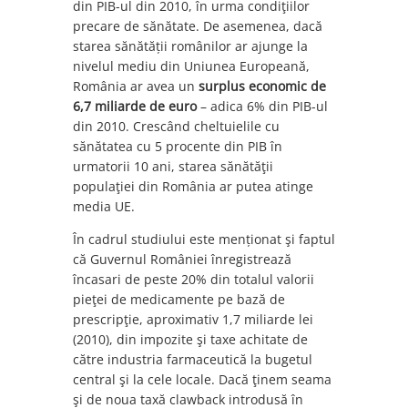
din PIB-ul din 2010, în urma condiţiilor
precare de sănătate. De asemenea, dacă
starea sănătății românilor ar ajunge la
nivelul mediu din Uniunea Europeană,
România ar avea un
surplus economic de
6,7 miliarde de euro
– adica 6% din PIB-ul
din 2010. Crescând cheltuielile cu
sănătatea cu 5 procente din PIB în
urmatorii 10 ani, starea sănătăţii
populaţiei din România ar putea atinge
media UE.
În cadrul studiului este menționat şi faptul
că Guvernul României înregistrează
încasari de peste 20% din totalul valorii
pieţei de medicamente pe bază de
prescripţie, aproximativ 1,7 miliarde lei
(2010), din impozite şi taxe achitate de
către industria farmaceutică la bugetul
central şi la cele locale. Dacă ţinem seama
şi de noua taxă clawback introdusă în